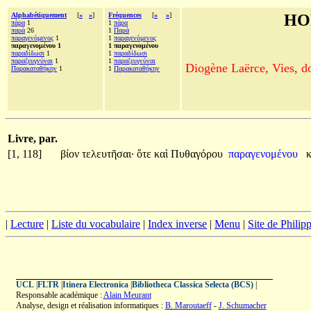
Alphabétiquement
[
«
»
]
Fréquences
[
«
»
]
HO
πάρα
1
1
πάρα
παρὰ
26
1
Παρά
παραγενόμενος
1
1
παραγενόμενος
παραγενομένου 1
1 παραγενομένου
παραδίδωσι
1
1
παραδίδωσι
παραζευγνύναι
1
1
παραζευγνύναι
Diogène Laërce, Vies, doc
Παρακαταθήκην
1
1
Παρακαταθήκην
Livre, par.
[1, 118]
βίον
τελευτῆσαι·
ὅτε
καὶ
Πυθαγόρου
παραγενομένου
|
Lecture
|
Liste du vocabulaire
|
Index inverse
|
Menu
|
Site de Phili
UCL
|
FLTR
|
Itinera Electronica
|
Bibliotheca Classica Selecta (BCS)
|
Responsable académique :
Alain Meurant
Analyse, design et réalisation informatiques :
B. Maroutaeff
-
J. Schumacher