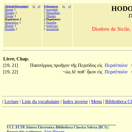
Alphabétiquement
[
«
»
]
Fréquences
[
«
»
]
HODO
Πέρσαι
1
2
περιχαρὴς
Πέρσαις
2
2
Περραιβίαν
D
Πέρσας
3
2
Πέρσαις
Περσέπολιν 2
2 Περσέπολιν
Περσέπολις
1
2
Περσίδα
Πέρσην
1
2
πεσόντων
Diodore de Sicile,
Περσίδα
2
2
πεφυκότας
Livre, Chap.
[19, 21]
Πασιτίγριος
προῆγον
τῆς
Περσίδος
εἰς
Περσέπολιν
[19, 22]
~ὡς
δέ
ποθ´
ἧκον
εἰς
Περσέπολιν
|
Lecture
|
Liste du vocabulaire
|
Index inverse
|
Menu
|
Bibliotheca C
UCL
|
FLTR
|
Itinera Electronica
|
Bibliotheca Classica Selecta (BCS)
|
Responsable académique :
Alain Meurant