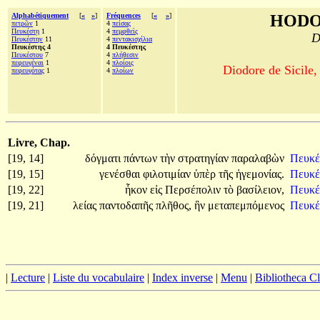
Alphabétiquement
[
«
»
]
Fréquences
[
«
»
]
HODO
πετρῶν
1
4
πείσας
Πευκέστῃ
1
4
πεμφθεὶς
D
Πευκέστην
11
4
πεντακισχίλια
Πευκέστης 4
4 Πευκέστης
Πευκέστου
7
4
πλήθεσιν
πεφευγέναι
1
4
πλοίοις
Diodore de Sicile,
πεφευγότας
1
4
πλοίων
Livre, Chap.
[19, 14]
δόγματι
πάντων
τὴν
στρατηγίαν
παραλαβὼν
Πευκέ
[19, 15]
γενέσθαι
φιλοτιμίαν
ὑπὲρ
τῆς
ἡγεμονίας.
Πευκέ
[19, 22]
ἧκον
εἰς
Περσέπολιν
τὸ
βασίλειον,
Πευκέ
[19, 21]
λείας
παντοδαπῆς
πλῆθος,
ἣν
μεταπεμπόμενος
Πευκέ
|
Lecture
|
Liste du vocabulaire
|
Index inverse
|
Menu
|
Bibliotheca C