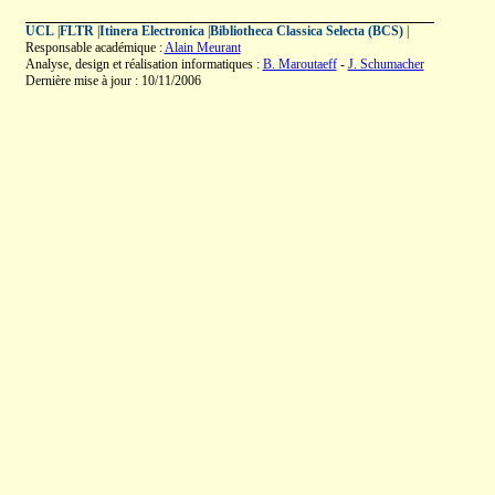
UCL
|
FLTR
|
Itinera Electronica
|
Bibliotheca Classica Selecta (BCS)
|
Responsable académique :
Alain Meurant
Analyse, design et réalisation informatiques :
B. Maroutaeff
-
J. Schumacher
Dernière mise à jour : 10/11/2006