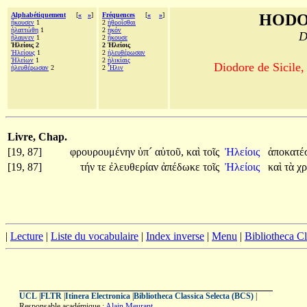
Alphabétiquement
[
«
»
]
Fréquences
[
«
»
]
HODO
ἤκουσεν
1
2
ἠθροῖσθαι
ἠλαττώθη
1
2
ἧκόν
D
ἤλαυνεν
1
2
ἤκουσε
Ἠλείοις 2
2 Ἠλείοις
Ἠλείους
1
2
ἠλευθέρωσαν
Ἠλείων
1
2
ἡλικίαις
Diodore de Sicile,
ἠλευθέρωσαν
2
2
Ἦλιν
Livre, Chap.
[19, 87]
φρουρουμένην
ὑπ´
αὐτοῦ,
καὶ
τοῖς
Ἠλείοις
ἀποκατέ
[19, 87]
τήν
τε
ἐλευθερίαν
ἀπέδωκε
τοῖς
Ἠλείοις
καὶ
τὰ
χ
|
Lecture
|
Liste du vocabulaire
|
Index inverse
|
Menu
|
Bibliotheca C
UCL
|
FLTR
|
Itinera Electronica
|
Bibliotheca Classica Selecta (BCS)
|
Responsable académique :
Alain Meurant