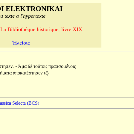
I ELEKTRONIKAI
u texte à l'hypertexte
 La Bibliothèque historique, livre XIX
Ἠλείοις
στησεν.
~Ἅμα
δὲ
τούτοις
πρασσομένοις
ρήματα
ἀποκατέστησεν
τῷ
lassica Selecta (BCS)