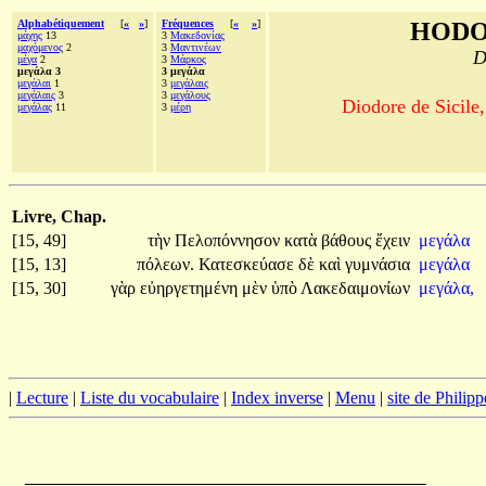
Alphabétiquement
[
«
»
]
Fréquences
[
«
»
]
HODO
μάχης
13
3
Μακεδονίας
μαχόμενος
2
3
Μαντινέων
D
μέγα
2
3
Μάρκος
μεγάλα 3
3 μεγάλα
μεγάλαι
1
3
μεγάλαις
μεγάλαις
3
3
μεγάλους
Diodore de Sicile,
μεγάλας
11
3
μέρη
Livre, Chap.
[15, 49]
τὴν
Πελοπόννησον
κατὰ
βάθους
ἔχειν
μεγάλα
[15, 13]
πόλεων.
Κατεσκεύασε
δὲ
καὶ
γυμνάσια
μεγάλα
[15, 30]
γὰρ
εὐηργετημένη
μὲν
ὑπὸ
Λακεδαιμονίων
μεγάλα,
|
Lecture
|
Liste du vocabulaire
|
Index inverse
|
Menu
|
site de Philip