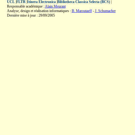
UCL
|
FLTR
|
Itinera Electronica
|
Bibliotheca Classica Selecta (BCS)
|
Responsable académique :
Alain Meurant
Analyse, design et réalisation informatiques :
B. Maroutaeff
-
J. Schumacher
Dernière mise à jour : 29/09/2005