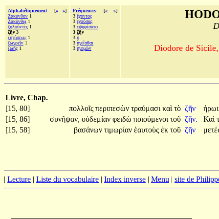
Alphabétiquement
[
«
»
]
Fréquences
[
«
»
]
HODO
Ζάκυνθον
1
3
ἔχοντος
Ζακύνθῳ
1
3
ἐχούσας
D
ζηλοῦντες
1
3
ἐψηφίσατο
ζῆν 3
3 ζῆν
ζητήσεως
1
3
ᾗ
ζωγρεῖν
1
3
ἡγεῖσθαι
Diodore de Sicile,
ζωῆς
1
3
ἡγεμὼν
Livre, Chap.
[15, 80]
πολλοῖς
περιπεσὼν
τραύμασι
καὶ
τὸ
ζῆν
ἡρω
[15, 86]
συνῆψαν,
οὐδεμίαν
φειδὼ
ποιούμενοι
τοῦ
ζῆν.
Καὶ
[15, 58]
βασάνων
τιμωρίαν
ἑαυτοὺς
ἐκ
τοῦ
ζῆν
μετέ
|
Lecture
|
Liste du vocabulaire
|
Index inverse
|
Menu
|
site de Philip