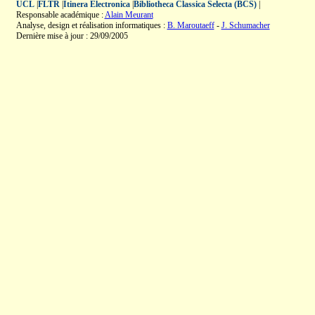
UCL
|
FLTR
|
Itinera Electronica
|
Bibliotheca Classica Selecta (BCS)
|
Responsable académique :
Alain Meurant
Analyse, design et réalisation informatiques :
B. Maroutaeff
-
J. Schumacher
Dernière mise à jour : 29/09/2005