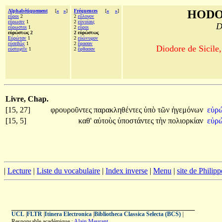
Alphabétiquement
[
«
»
]
Fréquences
[
«
»
]
HODO
εὕροι
2
2
εὔλογον
εὕρωσιν
1
2
εὐνοίαις
D
εὔρωστοι
1
2
εὕροι
εὐρώστως 2
2 εὐρώστως
Εὐρώταν
1
2
εὐώνυμον
εὐσεβῶς
1
2
ἔφασαν
Diodore de Sicile,
εὐστοχεῖν
1
2
ἔφθασαν
Livre, Chap.
[15, 27]
φρουροῦντες
παρακληθέντες
ὑπὸ
τῶν
ἡγεμόνων
εὐρ
[15, 5]
καθ'
αὑτοὺς
ὑποστάντες
τὴν
πολιορκίαν
εὐρ
|
Lecture
|
Liste du vocabulaire
|
Index inverse
|
Menu
|
site de Philip
UCL
|
FLTR
|
Itinera Electronica
|
Bibliotheca Classica Selecta (BCS)
|
Responsable académique :
Alain Meurant