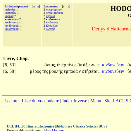
Alphabétiquement
[
«
»
]
Fréquences
[
«
»
]
HODO
κήδεσθαι
1
2
κεχαρισμένον
κηδεστῶν
1
2
κεχαρισμένους
D
κήρυκα
2
2
κήρυκα
κινδυνεύειν 2
2 κινδυνεύειν
κινδυνεύεται
1
2
κινδύνους
κινδύνευμά
1
2
Κλαυδίου
Denys d'Halicarnas
κινδύνευμα
1
2
κληθεὶς
Livre, Chap.
[6, 53]
ὄντος,
ὑπὲρ
τίνος
ἂν
ἀξιώσειε
κινδυνεύειν
ἀ
[6, 58]
μέρος
τῆς
βουλῆς
ἐμποδὼν
στήσεται,
κινδυνεύειν
ὑ
|
Lecture
|
Liste du vocabulaire
|
Index inverse
|
Menu
|
Site LACUS
UCL
|
FLTR
|
Itinera Electronica
|
Bibliotheca Classica Selecta (BCS)
|
Responsable académique :
Alain Meurant