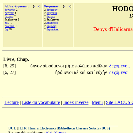
Alphabétiquement
[
«
»
]
Fréquences
[
«
»
]
HODO
δέχεσθαι
2
2
δεύτερον
δέχεσθε
1
2
δέχεσθαι
D
δέχεται
2
2
δέχεται
δεχόμενοι 2
2 δεχόμενοι
δέω
1
2
Δήμητρος
δέωνται
1
2
δημοσίᾳ
Denys d'Halicarnas
δὴ
56
2
δημοσίων
Livre, Chap.
[6, 29]
ὕπνον
αἱρούμενοι
μήτε
πολέμου
παῦλαν
δεχόμενοι,
[6, 27]
ἡδόμενοι
δὲ
καὶ
κατ´
εὐχὴν
δεχόμενοι
|
Lecture
|
Liste du vocabulaire
|
Index inverse
|
Menu
|
Site LACUS
UCL
|
FLTR
|
Itinera Electronica
|
Bibliotheca Classica Selecta (BCS)
|
Responsable académique :
Alain Meurant