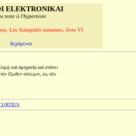
I ELEKTRONIKAI
u texte à l'hypertexte
se, Les Antiquités romaines, livre VI
δεχόμενοι
λιμῷ
καὶ
ἀμηχανίᾳ
καὶ
σπάνει
τὸν
ἔξωθεν
πόλεμον,
ὡς
τῶν
 CURTIUS