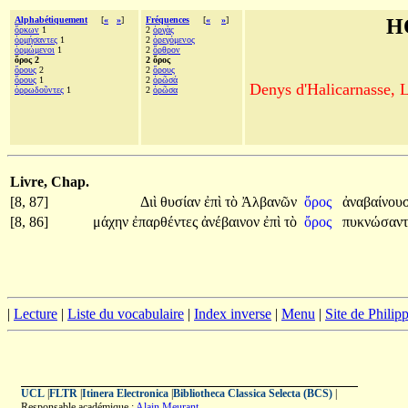
Alphabétiquement
[
«
»
]
Fréquences
[
«
»
]
H
ὅρκων
1
2
ὀργὰς
ὁρμήσαντες
1
2
ὀρεγόμενος
ὁρμώμενοι
1
2
ὄρθρον
ὄρος 2
2 ὄρος
ὄρους
2
2
ὄρους
ὅρους
1
2
ὁρῶσά
Denys d'Halicarnasse, Le
ὀρρωδοῦντες
1
2
ὁρῶσα
Livre, Chap.
[8, 87]
Διὶ
θυσίαν
ἐπὶ
τὸ
Ἀλβανῶν
ὄρος
ἀναβαίνουσ
[8, 86]
μάχην
ἐπαρθέντες
ἀνέβαινον
ἐπὶ
τὸ
ὄρος
πυκνώσαν
|
Lecture
|
Liste du vocabulaire
|
Index inverse
|
Menu
|
Site de Phili
UCL
|
FLTR
|
Itinera Electronica
|
Bibliotheca Classica Selecta (BCS)
|
Responsable académique :
Alain Meurant