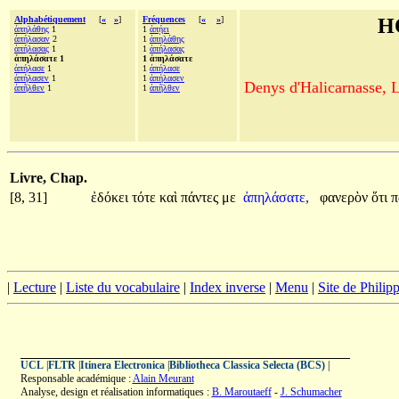
Alphabétiquement
[
«
»
]
Fréquences
[
«
»
]
H
ἀπηλάθης
1
1
ἀπῄει
ἀπήλασαν
2
1
ἀπηλάθης
ἀπήλασας
1
1
ἀπήλασας
ἀπηλάσατε 1
1 ἀπηλάσατε
ἀπήλασε
1
1
ἀπήλασε
ἀπήλασεν
1
1
ἀπήλασεν
Denys d'Halicarnasse, Le
ἀπῆλθεν
1
1
ἀπῆλθεν
Livre, Chap.
[8, 31]
ἐδόκει
τότε
καὶ
πάντες
με
ἀπηλάσατε,
φανερὸν
ὅτι
π
|
Lecture
|
Liste du vocabulaire
|
Index inverse
|
Menu
|
Site de Phili
UCL
|
FLTR
|
Itinera Electronica
|
Bibliotheca Classica Selecta (BCS)
|
Responsable académique :
Alain Meurant
Analyse, design et réalisation informatiques :
B. Maroutaeff
-
J. Schumacher