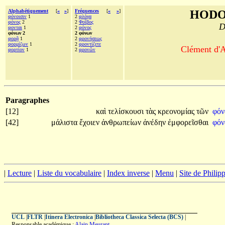
Alphabétiquement
[
«
»
]
Fréquences
[
«
»
]
HODO
φόνοισιν
1
2
φλόγα
φόνος
2
2
Φοῖβος
D
φονται
1
2
φόνος
φόνων 2
2 φόνων
φορᾷ
1
2
φρονήσεως
φορμίζων
1
2
φροντίζετε
Clément d'A
φορτίον
1
2
φρονῶν
Paragraphes
[12]
καὶ
τελίσκουσι
τὰς
κρεονομίας
τῶν
φό
[42]
μάλιστα
ἔχοιεν
ἀνθρωπείων
ἀνέδην
ἐμφορεῖσθαι
φόν
|
Lecture
|
Liste du vocabulaire
|
Index inverse
|
Menu
|
Site de Phili
UCL
|
FLTR
|
Itinera Electronica
|
Bibliotheca Classica Selecta (BCS)
|
Responsable académique :
Alain Meurant