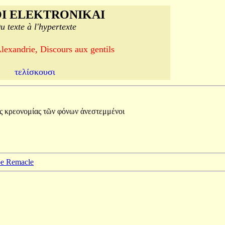
I ELEKTRONIKAI
u texte à l'hypertexte
lexandrie, Discours aux gentils
τελίσκουσι
ὰς
κρεονομίας
τῶν
φόνων
ἀνεστεμμένοι
ppe Remacle