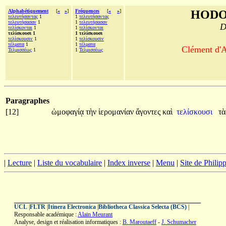
Alphabétiquement
[
«
»
]
Fréquences
[
«
»
]
HODO
τελευτήσαντας
1
1
τελευτήσαντας
τελευτήσασαν
1
1
τελευτήσασαν
D
τελίσκονται
1
1
τελίσκονται
τελίσκουσι 1
1 τελίσκουσι
τελίσκουσιν
1
1
τελίσκουσιν
τέλματα
1
1
τέλματα
Clément d'A
Τελμισσέως
1
1
Τελμισσέως
Paragraphes
[12]
ὠμοφαγίᾳ
τὴν
ἱερομανίαν
ἄγοντες
καὶ
τελίσκουσι
τ
|
Lecture
|
Liste du vocabulaire
|
Index inverse
|
Menu
|
Site de Phili
UCL
|
FLTR
|
Itinera Electronica
|
Bibliotheca Classica Selecta (BCS)
|
Responsable académique :
Alain Meurant
Analyse, design et réalisation informatiques :
B. Maroutaeff
-
J. Schumacher