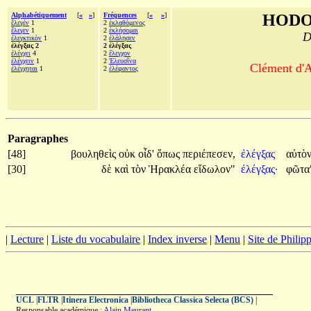
Alphabétiquement
[
«
»
]
Fréquences
[
«
»
]
HODO
ἔλεγέν
1
2
ἐκλαθόμενος
ἔλεγεν
1
2
ἐκλήσομαι
D
ἐλεγκτικὸν
1
2
ἐλάλησεν
ἐλέγξας 2
2 ἐλέγξας
ἐλέγχει
4
2
ἔλεγχον
ἐλέγχειν
1
2
Ἐλευσῖνα
Clément d'A
ἐλέγχηται
1
2
ἐλέφαντος
Paragraphes
[48]
βουληθεὶς
οὐκ
οἶδ'
ὅπως
περιέπεσεν,
ἐλέγξας
αὐτὸ
[30]
δὲ
καὶ
τὸν
Ἡρακλέα
εἴδωλον"
ἐλέγξας·
φῶτα
|
Lecture
|
Liste du vocabulaire
|
Index inverse
|
Menu
|
Site de Phili
UCL
|
FLTR
|
Itinera Electronica
|
Bibliotheca Classica Selecta (BCS)
|
Responsable académique :
Alain Meurant