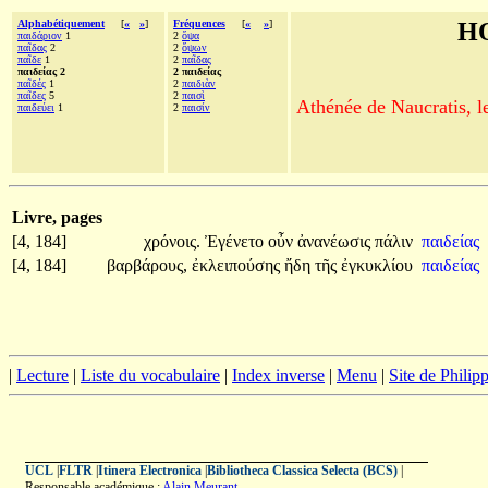
Alphabétiquement
[
«
»
]
Fréquences
[
«
»
]
H
παιδάριον
1
2
ὄψα
παῖδας
2
2
ὄψων
παῖδε
1
2
παῖδας
παιδείας 2
2 παιδείας
παῖδές
1
2
παιδιὰν
παῖδες
5
2
παισὶ
Athénée de Naucratis, l
παιδεύει
1
2
παισίν
Livre, pages
[4, 184]
χρόνοις.
Ἐγένετο
οὖν
ἀνανέωσις
πάλιν
παιδείας
[4, 184]
βαρβάρους,
ἐκλειπούσης
ἤδη
τῆς
ἐγκυκλίου
παιδείας
|
Lecture
|
Liste du vocabulaire
|
Index inverse
|
Menu
|
Site de Phili
UCL
|
FLTR
|
Itinera Electronica
|
Bibliotheca Classica Selecta (BCS)
|
Responsable académique :
Alain Meurant