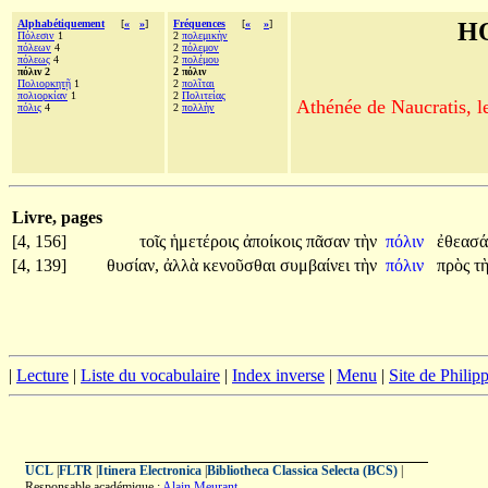
Alphabétiquement
[
«
»
]
Fréquences
[
«
»
]
H
Πόλεσιν
1
2
πολεμικὴν
πόλεων
4
2
πόλεμον
πόλεως
4
2
πολέμου
πόλιν 2
2 πόλιν
Πολιορκητῇ
1
2
πολῖται
πολιορκίαν
1
2
Πολιτείας
Athénée de Naucratis, l
πόλις
4
2
πολλὴν
Livre, pages
[4, 156]
τοῖς
ἡμετέροις
ἀποίκοις
πᾶσαν
τὴν
πόλιν
ἐθεασ
[4, 139]
θυσίαν,
ἀλλὰ
κενοῦσθαι
συμβαίνει
τὴν
πόλιν
πρὸς
τ
|
Lecture
|
Liste du vocabulaire
|
Index inverse
|
Menu
|
Site de Phili
UCL
|
FLTR
|
Itinera Electronica
|
Bibliotheca Classica Selecta (BCS)
|
Responsable académique :
Alain Meurant