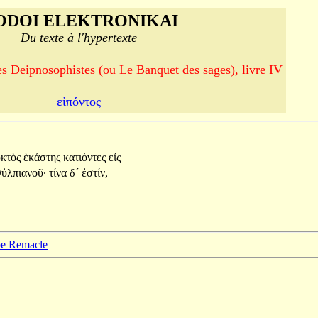
ODOI ELEKTRONIKAI
Du texte à l'hypertexte
es Deipnosophistes (ou Le Banquet des sages), livre IV
εἰπόντος
υκτὸς
ἑκάστης
κατιόντες
εἰς
ὐλπιανοῦ·
τίνα
δ´
ἐστίν,
ppe Remacle