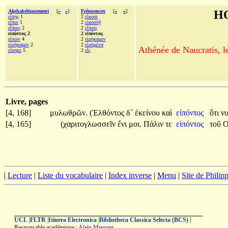
Alphabétiquement
[
«
»
]
Fréquences
[
«
»
]
H
εἴπῃς
1
2
εἴκοσι
εἴποι
1
2
εἰκοστῇ
εἴποις
2
2
εἴποις
εἰπόντος 2
2 εἰπόντος
εἰπὼν
4
2
εἰρήκαμεν
εἰρήκαμεν
2
2
εἰρημένα
Athénée de Naucratis, l
εἴρηκε
5
2
εἴς
Livre, pages
[4, 168]
μυλωθρῶν.
(Ἐλθόντος
δ´
ἐκείνου
καὶ
εἰπόντος
ὅτι
ν
[4, 165]
(χαριτογλωσσεῖν
ἔνι
μοι.
Πάλιν
τε
εἰπόντος
τοῦ
Ο
|
Lecture
|
Liste du vocabulaire
|
Index inverse
|
Menu
|
Site de Phili
UCL
|
FLTR
|
Itinera Electronica
|
Bibliotheca Classica Selecta (BCS)
|
Responsable académique :
Alain Meurant