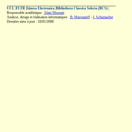
UCL
|
FLTR
|
Itinera Electronica
|
Bibliotheca Classica Selecta (BCS)
|
Responsable académique :
Alain Meurant
Analyse, design et réalisation informatiques :
B. Maroutaeff
-
J. Schumacher
Dernière mise à jour : 10/01/2008