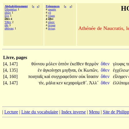
Alphabétiquement
[
«
»
]
Fréquences
[
«
»
]
H
Ὀδυσσέως
1
4
μικρόν
ὁδῶν
1
4
νὴ
ὄζει
1
4
νόμος
ὅθεν 4
4 ὅθεν
Ὅθεν
2
4
οἶκον
ὅθι
3
4
ὄνομα
Athénée de Naucratis, l
ὀθόναις
1
4
ὄντως
Livre, pages
[4, 147]
θύννου
μόλεν
ὀπτὸν
ἐκεῖθεν
θερμὸν
ὅθεν
γλυφις
τ
[4, 135]
ἐν
ἀγκοίνῃσι
μιγῆναι,
ἐκ
Κωπῶν,
ὅθεν
ἐγχέλε
[4, 160]
ποιηταῖς
καὶ
συγγραφεῦσιν
οὐκ
ἴσασιν
ὅθεν
εἴληφεν
[4, 147]
τίν,
μάλα
κεν
κεχαροίμεθ´.
Ἀλλ´
ὅθεν
ἐλλίπομε
|
Lecture
|
Liste du vocabulaire
|
Index inverse
|
Menu
|
Site de Phili