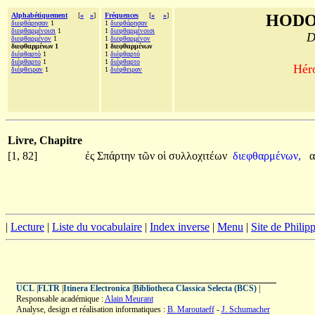
Alphabétiquement
[
«
»
]
Fréquences
[
«
»
]
HODO
διεφθάρησαν
1
1
διεφθάρησαν
διεφθαρμένοισι
1
1
διεφθαρμένοισι
D
διεφθαρμένον
1
1
διεφθαρμένον
διεφθαρμένων 1
1 διεφθαρμένων
διέφθαρτό
1
1
διέφθαρτό
διέφθαρτο
1
1
διέφθαρτο
Héro
διέφθειραν
1
1
διέφθειραν
Livre, Chapitre
[1, 82]
ἐς
Σπάρτην
τῶν
οἱ
συλλοχιτέων
διεφθαρμένων,
|
Lecture
|
Liste du vocabulaire
|
Index inverse
|
Menu
|
Site de Phili
UCL
|
FLTR
|
Itinera Electronica
|
Bibliotheca Classica Selecta (BCS)
|
Responsable académique :
Alain Meurant
Analyse, design et réalisation informatiques :
B. Maroutaeff
-
J. Schumacher