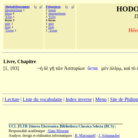
Alphabétiquement
[
«
»
]
Fréquences
[
«
»
]
HODO
ὑδροποτέουσι
1
1
ὑγροῦ
ὕδωρ
4
1
ὑδροποτέουσι
D
Ὑέλη
1
1
Ὑέλη
ὕεται 1
1 ὕεται
υἱὸν
1
1
υἱὸν
ὕλης
1
1
ὕλης
Héro
Ὕλλος
1
1
Ὕλλος
Livre, Chapitre
[1, 193]
~ἡ
δὲ
γῆ
τῶν
Ἀσσυρίων
ὕεται
μὲν
ὀλίγῳ,
καὶ
τὸ
|
Lecture
|
Liste du vocabulaire
|
Index inverse
|
Menu
|
Site de Phili
UCL
|
FLTR
|
Itinera Electronica
|
Bibliotheca Classica Selecta (BCS)
|
Responsable académique :
Alain Meurant
Analyse, design et réalisation informatiques :
B. Maroutaeff
-
J. Schumacher