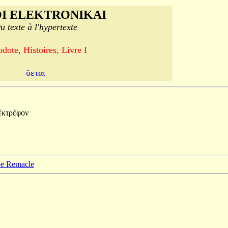
I ELEKTRONIKAI
u texte à l'hypertexte
dote, Histoires, Livre I
ὕεται
ἐκτρέφον
ppe Remacle