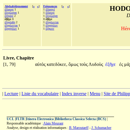
Alphabétiquement
[
«
»
]
Fréquences
[
«
»
]
HODO
ἐξέφυγε
1
1
ἐξέφηνέ
ἐξεχώρησε
1
1
ἐξέφυγε
D
ἐξήγαγε
2
1
ἐξεχώρησε
ἐξῆγε 1
1 ἐξῆγε
ἐξηγέρθη
2
1
ἐξηγέωνται
ἐξηγέωνται
1
1
ἐξηγητέων
Héro
ἐξηγητέων
1
1
ἐξήκειν
Livre, Chapitre
[1, 79]
αὐτὸς
κατεδόκεε,
ὅμως
τοὺς
Λυδοὺς
ἐξῆγε
ἐς
μά
|
Lecture
|
Liste du vocabulaire
|
Index inverse
|
Menu
|
Site de Phili
UCL
|
FLTR
|
Itinera Electronica
|
Bibliotheca Classica Selecta (BCS)
|
Responsable académique :
Alain Meurant
Analyse, design et réalisation informatiques :
B. Maroutaeff
-
J. Schumacher