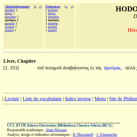
Alphabétiquement
[
«
»
]
Fréquences
[
«
»
]
HODO
ἀρξάσης
1
1
ἀρξάσης
ἄρξεις
1
1
ἄρξεις
D
ἀροτῆρες
1
1
ἀροτῆρες
ἀρούρας 1
1 ἀρούρας
ἁρπαγάς
1
1
ἁρπαγάς
Ἅρπαγε
2
1
ἁρπαγή
Héro
ἁρπαγή
1
1
ἁρπαγῇ
Livre, Chapitre
[1, 193]
τοῦ
ποταμοῦ
ἀναβαίνοντος
ἐς
τὰς
ἀρούρας,
ἀλλὰ
|
Lecture
|
Liste du vocabulaire
|
Index inverse
|
Menu
|
Site de Phili
UCL
|
FLTR
|
Itinera Electronica
|
Bibliotheca Classica Selecta (BCS)
|
Responsable académique :
Alain Meurant
Analyse, design et réalisation informatiques :
B. Maroutaeff
-
J. Schumacher