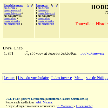
Alphabétiquement
[
«
»
]
Fréquences
[
«
»
]
HODO
προσιόντος
1
1
προσιόντες
προσκαθεζόμενοί
1
1
προσιόντος
D
προσκαθεζόμενοι
4
1
προσκαθεζόμενοί
προσκαλέσαντές 1
1 προσκαλέσαντές
προσκομίσαι
1
1
προσκομίσαι
προσκομίσασθαι
1
1
προσκομίσασθαι
Thucydide, Histoir
προσκομισθεῖσαι
1
1
προσκομισθεῖσαι
Livre, Chap.
[1, 87]
οἷς
ἐδόκουν
αἱ
σπονδαὶ
λελύσθαι.
προσκαλέσαντές
|
Lecture
|
Liste du vocabulaire
|
Index inverse
|
Menu
|
site de Philip
UCL
|
FLTR
|
Itinera Electronica
|
Bibliotheca Classica Selecta (BCS)
|
Responsable académique :
Alain Meurant
Analyse, design et réalisation informatiques :
B. Maroutaeff
-
J. Schumacher