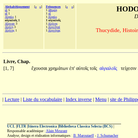
Alphabétiquement
[
«
»
]
Fréquences
[
«
»
]
HODO
αἵ
5
1
ἀθυμίᾳ
αἳ
1
1
αἳ
D
Αἰγαίῳ
1
1
Αἰγαίῳ
αἰγιαλοῖς 1
1 αἰγιαλοῖς
Αἴγιναν
3
1
Αἰγίνης
Αἰγίνῃ
3
1
Αἰγινῆταί
Thucydide, Histoir
Αἰγίνης
1
1
Αἰγινήτας
Livre, Chap.
[1, 7]
ἔχουσαι
χρημάτων
ἐπ'
αὐτοῖς
τοῖς
αἰγιαλοῖς
τείχεσιν
|
Lecture
|
Liste du vocabulaire
|
Index inverse
|
Menu
|
site de Philip
UCL
|
FLTR
|
Itinera Electronica
|
Bibliotheca Classica Selecta (BCS)
|
Responsable académique :
Alain Meurant
Analyse, design et réalisation informatiques :
B. Maroutaeff
-
J. Schumacher