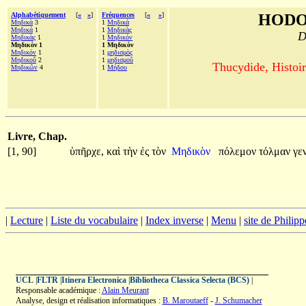
Alphabétiquement
[
«
»
]
Fréquences
[
«
»
]
HODO
Μηδικὰ
3
1
Μηδικά
Μηδικά
1
1
Μηδικὰς
D
Μηδικὰς
1
1
Μηδικόν
Μηδικὸν 1
1 Μηδικὸν
Μηδικόν
1
1
μηδισμὸς
Μηδικοῦ
2
1
μηδισμοῦ
Thucydide, Histoir
Μηδικῶν
4
1
Μήδου
Livre, Chap.
[1, 90]
ὑπῆρχε,
καὶ
τὴν
ἐς
τὸν
Μηδικὸν
πόλεμον
τόλμαν
γε
|
Lecture
|
Liste du vocabulaire
|
Index inverse
|
Menu
|
site de Philip
UCL
|
FLTR
|
Itinera Electronica
|
Bibliotheca Classica Selecta (BCS)
|
Responsable académique :
Alain Meurant
Analyse, design et réalisation informatiques :
B. Maroutaeff
-
J. Schumacher