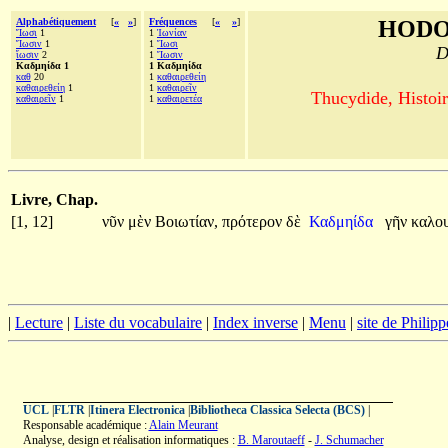
Alphabétiquement
[
«
»
]
Fréquences
[
«
»
]
HODO
Ἴωσι
1
1
Ἰωνίαν
Ἴωσιν
1
1
Ἴωσι
D
ἴωσιν
2
1
Ἴωσιν
Καδμηίδα 1
1 Καδμηίδα
καθ
20
1
καθαιρεθείη
καθαιρεθείη
1
1
καθαιρεῖν
Thucydide, Histoir
καθαιρεῖν
1
1
καθαιρετέα
Livre, Chap.
[1, 12]
νῦν
μὲν
Βοιωτίαν,
πρότερον
δὲ
Καδμηίδα
γῆν
καλο
|
Lecture
|
Liste du vocabulaire
|
Index inverse
|
Menu
|
site de Philip
UCL
|
FLTR
|
Itinera Electronica
|
Bibliotheca Classica Selecta (BCS)
|
Responsable académique :
Alain Meurant
Analyse, design et réalisation informatiques :
B. Maroutaeff
-
J. Schumacher