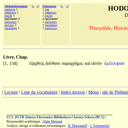
Alphabétiquement
[
«
»
]
Fréquences
[
«
»
]
HODO
ἐμάχοντο
2
1
ἐμὰ
ἐμβάλλειν
1
1
ἐμβάλλειν
D
ἔμελλε
1
1
ἔμελλε
ἐμέλλησαν 1
1 ἐμέλλησαν
ἐμέλλομεν
1
1
ἐμέλλομεν
ἔμελλον
2
1
ἐμεμψάμην
Thucydide, Histoir
ἐμεμψάμην
1
1
ἐμηκύνετο
Livre, Chap.
[1, 134]
ἐξαχθεὶς
ἀπέθανε
παραχρῆμα.
καὶ
αὐτὸν
ἐμέλλησαν
|
Lecture
|
Liste du vocabulaire
|
Index inverse
|
Menu
|
site de Philip
UCL
|
FLTR
|
Itinera Electronica
|
Bibliotheca Classica Selecta (BCS)
|
Responsable académique :
Alain Meurant
Analyse, design et réalisation informatiques :
B. Maroutaeff
-
J. Schumacher