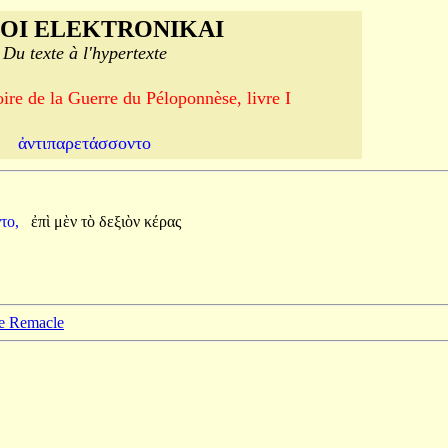
OI ELEKTRONIKAI
Du texte à l'hypertexte
ire de la Guerre du Péloponnèse, livre I
ἀντιπαρετάσσοντο
το,
ἐπὶ
μὲν
τὸ
δεξιὸν
κέρας
pe Remacle