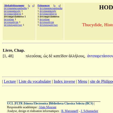
Alphabétiquement
[
«
»
]
Fréquences
[
«
»
]
HOD
ἀντιπαρασκευασόμεθα
1
1
ἀντιπαρασκευασόμεθα
ἀντιπαρασκευὴν
1
1
ἀντιπαρασκευὴν
ἀντιπαρετάξαντο
1
1
ἀντιπαρετάξαντο
ἀντιπαρετάσσοντο 1
1 ἀντιπαρετάσσοντο
ἀντιπέρας
1
1
ἀντιπέρας
ἀντιποιοῦνται
1
1
ἀντιποιοῦνται
Thucydide, Histo
ἀντιπολεμούντων
1
1
ἀντιπολεμούντων
Livre, Chap.
[1, 48]
πλεούσας.
ὡς
δὲ
κατεῖδον
ἀλλήλους,
ἀντιπαρετάσσον
|
Lecture
|
Liste du vocabulaire
|
Index inverse
|
Menu
|
site de Philip
UCL
|
FLTR
|
Itinera Electronica
|
Bibliotheca Classica Selecta (BCS)
|
Responsable académique :
Alain Meurant
Analyse, design et réalisation informatiques :
B. Maroutaeff
-
J. Schumacher