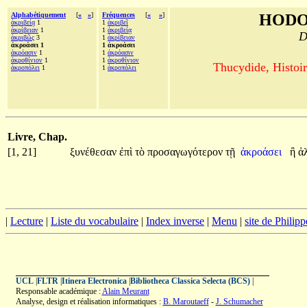
Alphabétiquement
[
«
»
]
Fréquences
[
«
»
]
HODO
ἀκριβείᾳ
1
1
ἀκριβεῖ
ἀκρίβειαν
1
1
ἀκριβείᾳ
D
ἀκριβῶς
3
1
ἀκρίβειαν
ἀκροάσει 1
1 ἀκροάσει
ἀκρόασιν
1
1
ἀκρόασιν
ἀκροθίνιον
1
1
ἀκροθίνιον
Thucydide, Histoir
ἀκροπόλει
1
1
ἀκροπόλει
Livre, Chap.
[1, 21]
ξυνέθεσαν
ἐπὶ
τὸ
προσαγωγότερον
τῇ
ἀκροάσει
ἢ
ἀ
|
Lecture
|
Liste du vocabulaire
|
Index inverse
|
Menu
|
site de Philip
UCL
|
FLTR
|
Itinera Electronica
|
Bibliotheca Classica Selecta (BCS)
|
Responsable académique :
Alain Meurant
Analyse, design et réalisation informatiques :
B. Maroutaeff
-
J. Schumacher