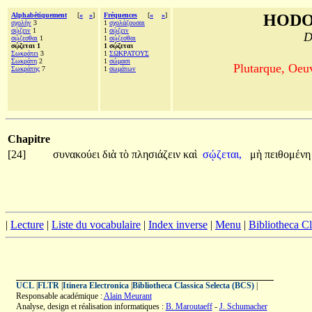
Alphabétiquement
[
«
»
]
Fréquences
[
«
»
]
HODO
σχολὴν
3
1
σχολάζουσαι
σῴζειν
1
1
σῴζειν
D
σῴζεσθαι
1
1
σῴζεσθαι
σῴζεται 1
1 σῴζεται
Σωκράτει
3
1
ΣΩΚΡΑΤΟΥΣ
Σωκράτη
2
1
σώμασι
Plutarque, Oeu
Σωκράτης
7
1
σωμάτων
Chapitre
[24]
συνακούει
διὰ
τὸ
πλησιάζειν
καὶ
σῴζεται,
μὴ
πειθομέν
|
Lecture
|
Liste du vocabulaire
|
Index inverse
|
Menu
|
Bibliotheca C
UCL
|
FLTR
|
Itinera Electronica
|
Bibliotheca Classica Selecta (BCS)
|
Responsable académique :
Alain Meurant
Analyse, design et réalisation informatiques :
B. Maroutaeff
-
J. Schumacher