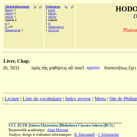
Alphabétiquement
[
«
»
]
Fréquences
[
«
»
]
HODO
Ταύτης
1
1
ταὐτά
ταύτης
6
1
Ταύτης
D
ταὐτὸν
1
1
ταὐτὸν
ταὐτόν 1
1 ταὐτόν
τέ
1
1
τέ
τε
129
1
τεθραμμένον
Platon
τεθραμμένον
1
1
τείνοντα
Livre, Chap.
[6, 503]
πρὸς
τὰς
μαθήσεις
αὖ
ποιεῖ
ταὐτόν·
δυσκινήτως
ἔχε
|
Lecture
|
Liste du vocabulaire
|
Index inverse
|
Menu
|
Site de Phili
UCL
|
FLTR
|
Itinera Electronica
|
Bibliotheca Classica Selecta (BCS)
|
Responsable académique :
Alain Meurant
Analyse, design et réalisation informatiques :
B. Maroutaeff
-
J. Schumacher