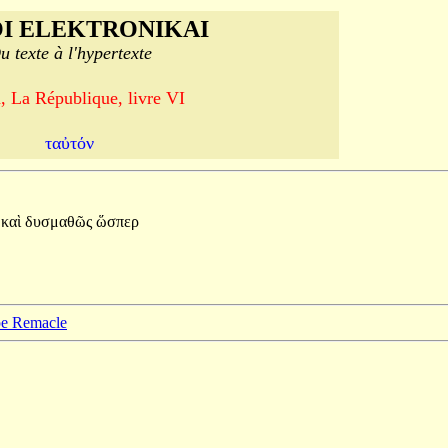
I ELEKTRONIKAI
u texte à l'hypertexte
, La République, livre VI
ταὐτόν
ι
καὶ
δυσμαθῶς
ὥσπερ
ppe Remacle