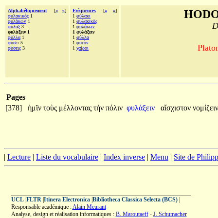
Alphabétiquement
[
«
»
]
Fréquences
[
«
»
]
HODO
φυλακικὸς
1
1
φύλακι
φυλάκων
1
1
φυλακικὸς
D
φύλαξ
3
1
φυλάκων
φυλάξειν 1
1 φυλάξειν
φύλλα
1
1
φύλλα
φύσει
5
1
φυτὸν
Plato
φύσεις
3
1
χαίροι
Pages
[378]
ἡμῖν
τοὺς
μέλλοντας
τὴν
πόλιν
φυλάξειν
αἴσχιστον
νομίζει
|
Lecture
|
Liste du vocabulaire
|
Index inverse
|
Menu
|
Site de Phili
UCL
|
FLTR
|
Itinera Electronica
|
Bibliotheca Classica Selecta (BCS)
|
Responsable académique :
Alain Meurant
Analyse, design et réalisation informatiques :
B. Maroutaeff
-
J. Schumacher