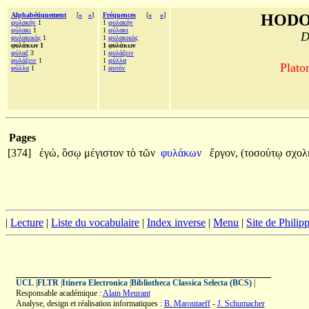
Alphabétiquement
[
«
»
]
Fréquences
[
«
»
]
HODO
φυλακήν
1
1
φυλακήν
φύλακι
1
1
φύλακι
D
φυλακικὸς
1
1
φυλακικὸς
φυλάκων 1
1 φυλάκων
φύλαξ
3
1
φυλάξειν
φυλάξειν
1
1
φύλλα
Plato
φύλλα
1
1
φυτὸν
Pages
[374]
ἐγώ,
ὅσῳ
μέγιστον
τὸ
τῶν
φυλάκων
ἔργον,
(τοσούτῳ
σχολ
|
Lecture
|
Liste du vocabulaire
|
Index inverse
|
Menu
|
Site de Phili
UCL
|
FLTR
|
Itinera Electronica
|
Bibliotheca Classica Selecta (BCS)
|
Responsable académique :
Alain Meurant
Analyse, design et réalisation informatiques :
B. Maroutaeff
-
J. Schumacher