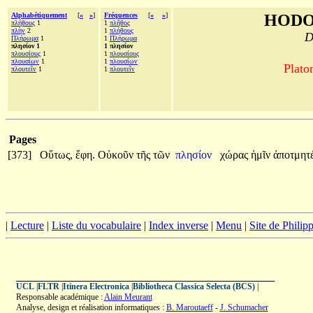
Alphabétiquement
[
«
»
]
Fréquences
[
«
»
]
HODO
πλήθους
1
1
πλῆθος
πλὴν
2
1
πλήθους
D
Πλήρωμα
1
1
Πλήρωμα
πλησίον 1
1 πλησίον
πλουσίους
1
1
πλουσίους
πλουσίων
1
1
πλουσίων
Plato
πλουτεῖν
1
1
πλουτεῖν
Pages
[373]
Οὕτως,
ἔφη.
Οὐκοῦν
τῆς
τῶν
πλησίον
χώρας
ἡμῖν
ἀποτμητ
|
Lecture
|
Liste du vocabulaire
|
Index inverse
|
Menu
|
Site de Phili
UCL
|
FLTR
|
Itinera Electronica
|
Bibliotheca Classica Selecta (BCS)
|
Responsable académique :
Alain Meurant
Analyse, design et réalisation informatiques :
B. Maroutaeff
-
J. Schumacher