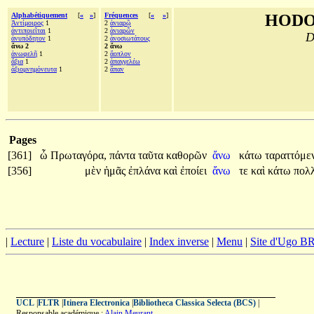
Alphabétiquement
[
«
»
]
Fréquences
[
«
»
]
HODO
Ἀντίμοιρος
1
2
ἀνιαρῷ
ἀντιποιεῖται
1
2
ἀνιαρῶν
D
ἀνυπόδητον
1
2
ἀνοσιωτάτους
ἄνω 2
2 ἄνω
ἀνωφελῆ
1
2
ἄοπλον
ἄξια
1
2
ἀπαγγελέω
ἀξιομνημόνευτα
1
2
ἅπαν
Pages
[361]
ὦ
Πρωταγόρα,
πάντα
ταῦτα
καθορῶν
ἄνω
κάτω
ταραττόμε
[356]
μὲν
ἡμᾶς
ἐπλάνα
καὶ
ἐποίει
ἄνω
τε
καὶ
κάτω
πολ
|
Lecture
|
Liste du vocabulaire
|
Index inverse
|
Menu
|
Site d'Ugo 
UCL
|
FLTR
|
Itinera Electronica
|
Bibliotheca Classica Selecta (BCS)
|
Responsable académique :
Alain Meurant