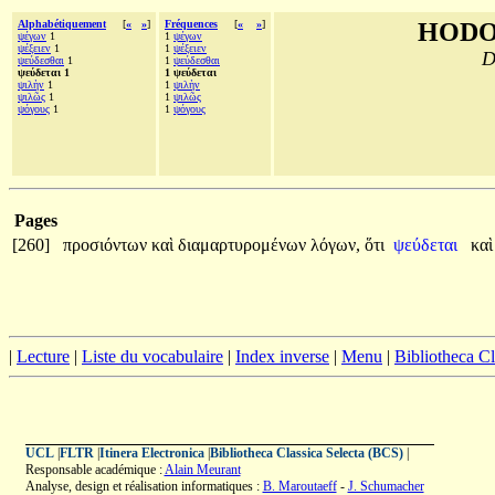
Alphabétiquement
[
«
»
]
Fréquences
[
«
»
]
HODO
ψέγων
1
1
ψέγων
ψέξειεν
1
1
ψέξειεν
D
ψεύδεσθαι
1
1
ψεύδεσθαι
ψεύδεται 1
1 ψεύδεται
ψιλὴν
1
1
ψιλὴν
ψιλῶς
1
1
ψιλῶς
ψόγους
1
1
ψόγους
Pages
[260]
προσιόντων
καὶ
διαμαρτυρομένων
λόγων,
ὅτι
ψεύδεται
κα
|
Lecture
|
Liste du vocabulaire
|
Index inverse
|
Menu
|
Bibliotheca C
UCL
|
FLTR
|
Itinera Electronica
|
Bibliotheca Classica Selecta (BCS)
|
Responsable académique :
Alain Meurant
Analyse, design et réalisation informatiques :
B. Maroutaeff
-
J. Schumacher