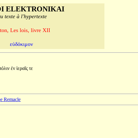
I ELEKTRONIKAI
u texte à l'hypertexte
ton, Les lois, livre XII
εὐδόκιμον
πόλιν
ἐν
ἱεραῖς
τε
ppe Remacle