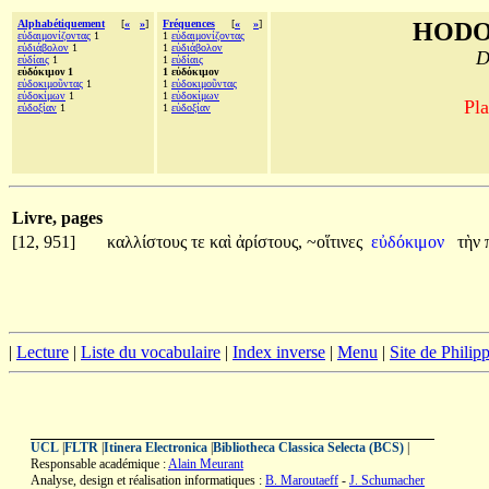
Alphabétiquement
[
«
»
]
Fréquences
[
«
»
]
HODO
εὐδαιμονίζοντας
1
1
εὐδαιμονίζοντας
εὐδιάβολον
1
1
εὐδιάβολον
D
εὐδίαις
1
1
εὐδίαις
εὐδόκιμον 1
1 εὐδόκιμον
εὐδοκιμοῦντας
1
1
εὐδοκιμοῦντας
εὐδοκίμων
1
1
εὐδοκίμων
Pla
εὐδοξίαν
1
1
εὐδοξίαν
Livre, pages
[12, 951]
καλλίστους
τε
καὶ
ἀρίστους,
~οἵτινες
εὐδόκιμον
τὴν
|
Lecture
|
Liste du vocabulaire
|
Index inverse
|
Menu
|
Site de Phili
UCL
|
FLTR
|
Itinera Electronica
|
Bibliotheca Classica Selecta (BCS)
|
Responsable académique :
Alain Meurant
Analyse, design et réalisation informatiques :
B. Maroutaeff
-
J. Schumacher