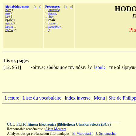
Alphabétiquement
[
«
»
]
Fréquences
[
«
»
]
HODO
ἰδὼν
1
1
ἰδιωτικῶς
ἱερά
2
1
ἰδόντες
D
ἱερὰ
3
1
ἰδὼν
ἱεραῖς 1
1 ἱεραῖς
ἱερέας
5
1
ἱερείας
ἱερείας
1
1
ἱεροσύλων
Pla
ἱερέων
2
1
ἴῃ
Livre, pages
[12, 951]
~οἵτινες
εὐδόκιμον
τὴν
πόλιν
ἐν
ἱεραῖς
τε
καὶ
εἰρηνικ
|
Lecture
|
Liste du vocabulaire
|
Index inverse
|
Menu
|
Site de Phili
UCL
|
FLTR
|
Itinera Electronica
|
Bibliotheca Classica Selecta (BCS)
|
Responsable académique :
Alain Meurant
Analyse, design et réalisation informatiques :
B. Maroutaeff
-
J. Schumacher