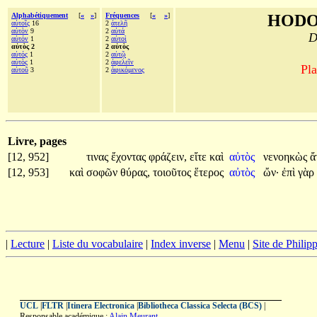
Alphabétiquement
[
«
»
]
Fréquences
[
«
»
]
HODO
αὐτοῖς
16
2
ἀτελῆ
αὐτὸν
9
2
αὐτά
D
αὑτόν
1
2
αὐτοὶ
αὐτὸς 2
2 αὐτὸς
αὐτός
1
2
αὑτῷ
αὑτὸς
1
2
ἀφελεῖν
Pla
αὐτοῦ
3
2
ἀφικόμενος
Livre, pages
[12, 952]
τινας
ἔχοντας
φράζειν,
εἴτε
καὶ
αὐτὸς
νενοηκὼς
ἄ
[12, 953]
καὶ
σοφῶν
θύρας,
τοιοῦτος
ἕτερος
αὐτὸς
ὤν·
ἐπὶ
γὰρ
|
Lecture
|
Liste du vocabulaire
|
Index inverse
|
Menu
|
Site de Phili
UCL
|
FLTR
|
Itinera Electronica
|
Bibliotheca Classica Selecta (BCS)
|
Responsable académique :
Alain Meurant