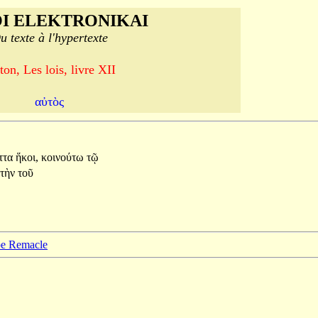
I ELEKTRONIKAI
u texte à l'hypertexte
ton, Les lois, livre XII
αὐτὸς
ττα
ἥκοι,
κοινούτω
τῷ
τὴν
τοῦ
ppe Remacle