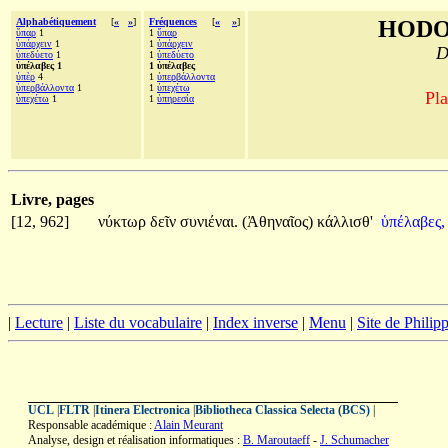
Alphabétiquement
[
«
»
]
Fréquences
[
«
»
]
HODO
ὕπαρ
1
1
ὕπαρ
ὑπάρχειν
1
1
ὑπάρχειν
D
ὑπεδύετο
1
1
ὑπεδύετο
ὑπέλαβες 1
1 ὑπέλαβες
ὑπὲρ
4
1
ὑπερβάλλοντα
ὑπερβάλλοντα
1
1
ὑπεχέτω
Pla
ὑπεχέτω
1
1
ὑπηρεσία
Livre, pages
[12, 962]
νύκτωρ
δεῖν
συνιέναι.
(Ἀθηναῖος)
κάλλισθ'
ὑπέλαβες,
|
Lecture
|
Liste du vocabulaire
|
Index inverse
|
Menu
|
Site de Phili
UCL
|
FLTR
|
Itinera Electronica
|
Bibliotheca Classica Selecta (BCS)
|
Responsable académique :
Alain Meurant
Analyse, design et réalisation informatiques :
B. Maroutaeff
-
J. Schumacher