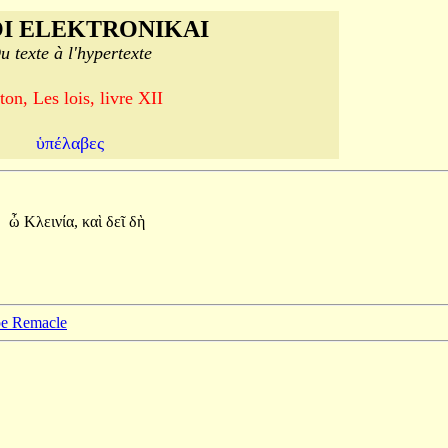
I ELEKTRONIKAI
u texte à l'hypertexte
ton, Les lois, livre XII
ὑπέλαβες
ὦ
Κλεινία,
καὶ
δεῖ
δὴ
ppe Remacle