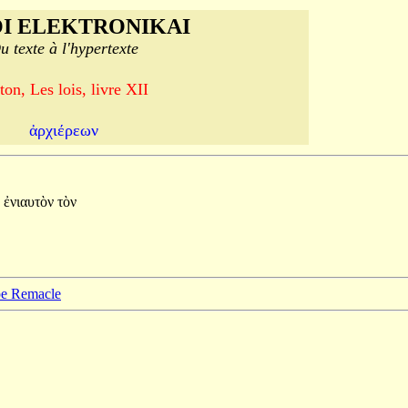
I ELEKTRONIKAI
u texte à l'hypertexte
ton, Les lois, livre XII
ἀρχιέρεων
ἐνιαυτὸν
τὸν
ppe Remacle