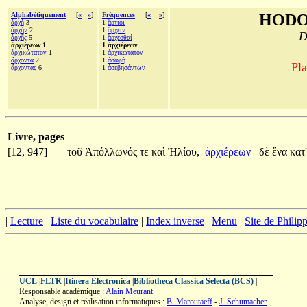
Alphabétiquement
[
«
»
]
Fréquences
[
«
»
]
HODO
ἀρχὴ
3
1
ἄρτιοι
ἀρχὴν
2
1
ἄρχειν
D
ἀρχῆς
5
1
ἄρχεσθαί
ἀρχιέρεων 1
1 ἀρχιέρεων
ἀρχικώτατον
1
1
ἀρχικώτατον
ἄρχοντα
2
1
ἀσαφῆ
Pla
ἄρχοντας
6
1
ἀσεβησάντων
Livre, pages
[12, 947]
τοῦ
Ἀπόλλωνός
τε
καὶ
Ἡλίου,
ἀρχιέρεων
δὲ
ἕνα
κατ'
|
Lecture
|
Liste du vocabulaire
|
Index inverse
|
Menu
|
Site de Phili
UCL
|
FLTR
|
Itinera Electronica
|
Bibliotheca Classica Selecta (BCS)
|
Responsable académique :
Alain Meurant
Analyse, design et réalisation informatiques :
B. Maroutaeff
-
J. Schumacher