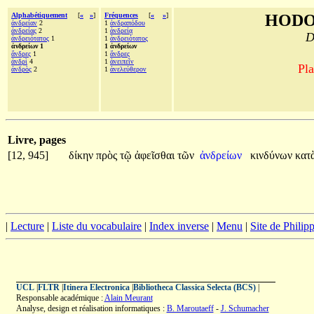
Alphabétiquement
[
«
»
]
Fréquences
[
«
»
]
HODO
ἀνδρείαν
2
1
ἀνδραπόδου
ἀνδρείας
2
1
ἀνδρείᾳ
D
ἀνδρειότατος
1
1
ἀνδρειότατος
ἀνδρείων 1
1 ἀνδρείων
ἄνδρες
1
1
ἄνδρες
ἀνδρὶ
4
1
ἀνειπεῖν
Pla
ἀνδρὸς
2
1
ἀνελεύθερον
Livre, pages
[12, 945]
δίκην
πρὸς
τῷ
ἀφεῖσθαι
τῶν
ἀνδρείων
κινδύνων
κατ
|
Lecture
|
Liste du vocabulaire
|
Index inverse
|
Menu
|
Site de Phili
UCL
|
FLTR
|
Itinera Electronica
|
Bibliotheca Classica Selecta (BCS)
|
Responsable académique :
Alain Meurant
Analyse, design et réalisation informatiques :
B. Maroutaeff
-
J. Schumacher