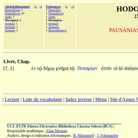
Alphabétiquement
[
«
»
]
Fréquences
[
«
»
]
HODO
Ποσειδῶνός
1
1
Ποσειδῶν
Ποσειδῶνος
10
1
Ποσειδῶνός
D
ποσίν
1
1
ποσίν
Ποταμίων 1
1 Ποταμίων
ποταμοὶ
1
1
ποταμοὶ
ποταμὸν
2
1
ποταμῶν
PAUSANIAS, 
ποταμόν
2
1
Πουλυδάμαντι
Livre, Chap.
[7, 1]
ἐν
τῷ
δήμῳ
μνῆμα
τῷ
Ποταμίων
ἐστίν·
οἱ
δὲ
ἀπόγο
|
Lecture
|
Liste du vocabulaire
|
Index inverse
|
Menu
|
Site d'Agnes
UCL
|
FLTR
|
Itinera Electronica
|
Bibliotheca Classica Selecta (BCS)
|
Responsable académique :
Alain Meurant
Analyse, design et réalisation informatiques :
B. Maroutaeff
-
J. Schumacher