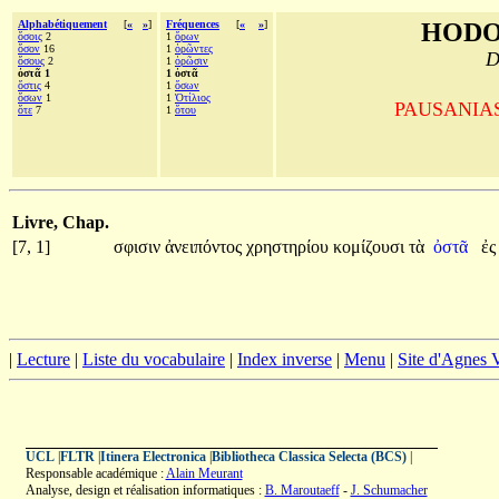
Alphabétiquement
[
«
»
]
Fréquences
[
«
»
]
HODO
ὅσοις
2
1
ὅρων
ὅσον
16
1
ὁρῶντες
D
ὅσους
2
1
ὁρῶσιν
ὀστᾶ 1
1 ὀστᾶ
ὅστις
4
1
ὅσων
ὅσων
1
1
Ὀτίλιος
PAUSANIAS, 
ὅτε
7
1
ὅτου
Livre, Chap.
[7, 1]
σφισιν
ἀνειπόντος
χρηστηρίου
κομίζουσι
τὰ
ὀστᾶ
ἐ
|
Lecture
|
Liste du vocabulaire
|
Index inverse
|
Menu
|
Site d'Agnes
UCL
|
FLTR
|
Itinera Electronica
|
Bibliotheca Classica Selecta (BCS)
|
Responsable académique :
Alain Meurant
Analyse, design et réalisation informatiques :
B. Maroutaeff
-
J. Schumacher