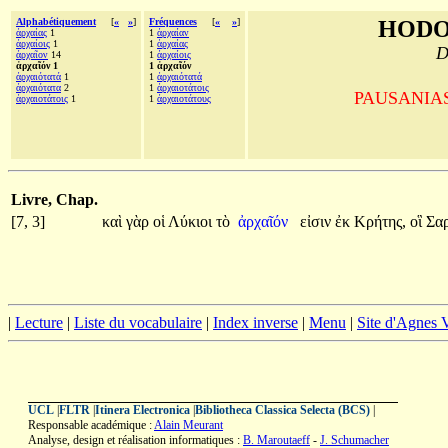
Alphabétiquement
[
«
»
]
Fréquences
[
«
»
]
HODO
ἀρχαίας
1
1
ἀρχαίαν
ἀρχαίοις
1
1
ἀρχαίας
D
ἀρχαῖον
14
1
ἀρχαίοις
ἀρχαῖόν 1
1 ἀρχαῖόν
ἀρχαιότατά
1
1
ἀρχαιότατά
ἀρχαιότατα
2
1
ἀρχαιοτάτοις
PAUSANIAS, 
ἀρχαιοτάτοις
1
1
ἀρχαιοτάτους
Livre, Chap.
[7, 3]
καὶ
γὰρ
οἱ
Λύκιοι
τὸ
ἀρχαῖόν
εἰσιν
ἐκ
Κρήτης,
οἳ
Σα
|
Lecture
|
Liste du vocabulaire
|
Index inverse
|
Menu
|
Site d'Agnes
UCL
|
FLTR
|
Itinera Electronica
|
Bibliotheca Classica Selecta (BCS)
|
Responsable académique :
Alain Meurant
Analyse, design et réalisation informatiques :
B. Maroutaeff
-
J. Schumacher