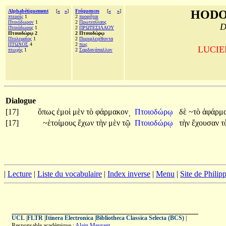
Alphabétiquement
[
«
»
]
Fréquences
[
«
»
]
HODO
πτεροῖς
1
2
προφῆται
Πτοιόδωρον
1
2
Πρωτεσίλαος
D
Πτοιόδωρος
1
2
ΠΡΩΤΕΣΙΛΑΟΥ
Πτοιοδώρῳ 2
2 Πτοιοδώρῳ
Πτολεμαῖος
1
2
Πυριφλεγέθοντα
ΠΤΩΧΟΣ
4
2
πως
LUCIEN
πτωχὸς
1
2
Σαρδανάπαλλον
Dialogue
[17]
ὅπως
ἐμοὶ
μὲν
τὸ
φάρμακον͵
Πτοιοδώρῳ
δὲ
~τὸ
ἀφάρμ
[17]
~ἑτοίμους
ἔχων
τὴν
μὲν
τῷ
Πτοιοδώρῳ
τὴν
ἔχουσαν
τ
|
Lecture
|
Liste du vocabulaire
|
Index inverse
|
Menu
|
Site de Phili
UCL
|
FLTR
|
Itinera Electronica
|
Bibliotheca Classica Selecta (BCS)
|
Responsable académique :
Alain Meurant