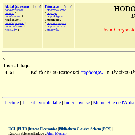
Alphabétiquement
[
«
»
]
Fréquences
[
«
»
]
HODO
παραγενόμενος
1
1
παραγενόμενος
παράγω
1
1
παράγω
D
παραδείγματι
1
1
παραδείγματι
παράδοξον 1
1 παράδοξον
παραδοξότερον
1
1
παραδοξότερον
παραινούντων
1
1
παραινούντων
Jean Chrysosto
παραινῶν
1
1
παραινῶν
>
Livre, Chap.
[4, 6]
Καὶ
τὸ
δὴ
θαυμαστὸν
καὶ
παράδοξον,
ἡ
μὲν
οἰκουμ
|
Lecture
|
Liste du vocabulaire
|
Index inverse
|
Menu
|
Site de l'Abba
UCL
|
FLTR
|
Itinera Electronica
|
Bibliotheca Classica Selecta (BCS)
|
Responsable académique :
Alain Meurant