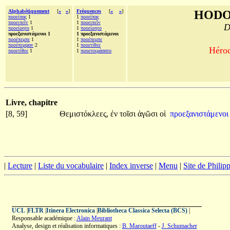
Alphabétiquement
[
«
»
]
Fréquences
[
«
»
]
HODO
προείπας
1
1
προείπας
προειπεῖν
1
1
προειπεῖν
D
προείρητο
1
1
προείρητο
προεξανιστάμενοι 1
1 προεξανιστάμενοι
προέπεμπε
1
1
προέπεμπε
προέπεμψαν
2
1
προετίθεε
Hérod
προετίθεε
1
1
προετοιμάσατο
Livre, chapitre
[8, 59]
Θεμιστόκλεες,
ἐν
τοῖσι
ἀγῶσι
οἱ
προεξανιστάμενο
|
Lecture
|
Liste du vocabulaire
|
Index inverse
|
Menu
|
Site de Phili
UCL
|
FLTR
|
Itinera Electronica
|
Bibliotheca Classica Selecta (BCS)
|
Responsable académique :
Alain Meurant
Analyse, design et réalisation informatiques :
B. Maroutaeff
-
J. Schumacher