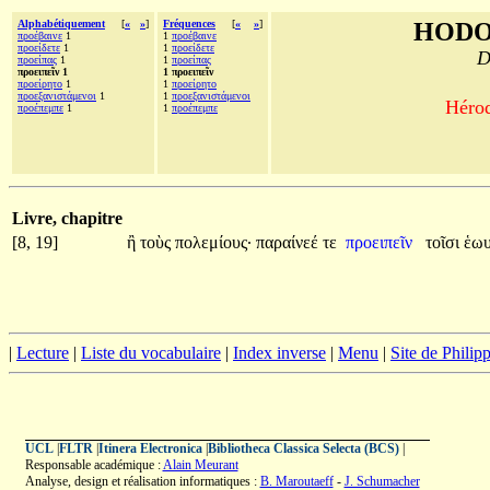
Alphabétiquement
[
«
»
]
Fréquences
[
«
»
]
HODO
προέβαινε
1
1
προέβαινε
προείδετε
1
1
προείδετε
D
προείπας
1
1
προείπας
προειπεῖν 1
1 προειπεῖν
προείρητο
1
1
προείρητο
προεξανιστάμενοι
1
1
προεξανιστάμενοι
Hérod
προέπεμπε
1
1
προέπεμπε
Livre, chapitre
[8, 19]
ἢ
τοὺς
πολεμίους·
παραίνεέ
τε
προειπεῖν
τοῖσι
ἑω
|
Lecture
|
Liste du vocabulaire
|
Index inverse
|
Menu
|
Site de Phili
UCL
|
FLTR
|
Itinera Electronica
|
Bibliotheca Classica Selecta (BCS)
|
Responsable académique :
Alain Meurant
Analyse, design et réalisation informatiques :
B. Maroutaeff
-
J. Schumacher