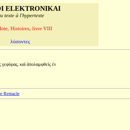
I ELEKTRONIKAI
u texte à l'hypertexte
ote, Histoires, livre VIII
λύσοντες
ς
γεφύρας,
καὶ
ἀπολαμφθεὶς
ἐν
ppe Remacle