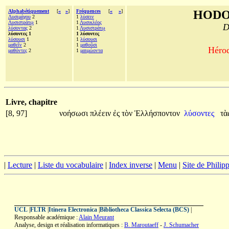
Alphabétiquement
[
«
»
]
Fréquences
[
«
»
]
HODO
Λυσιμάχου
2
1
λύσειν
Λυσιστράτῳ
1
1
Λυσικλέος
D
λύσοντας
2
1
Λυσιστράτῳ
λύσοντες 1
1 λύσοντες
λύσουσι
1
1
λύσουσι
μαθεῖν
2
1
μαθοῦσι
Hérod
μαθόντες
2
1
μαιμώοντα
Livre, chapitre
[8, 97]
νοήσωσι
πλέειν
ἐς
τὸν
Ἑλλήσποντον
λύσοντες
τὰ
|
Lecture
|
Liste du vocabulaire
|
Index inverse
|
Menu
|
Site de Phili
UCL
|
FLTR
|
Itinera Electronica
|
Bibliotheca Classica Selecta (BCS)
|
Responsable académique :
Alain Meurant
Analyse, design et réalisation informatiques :
B. Maroutaeff
-
J. Schumacher